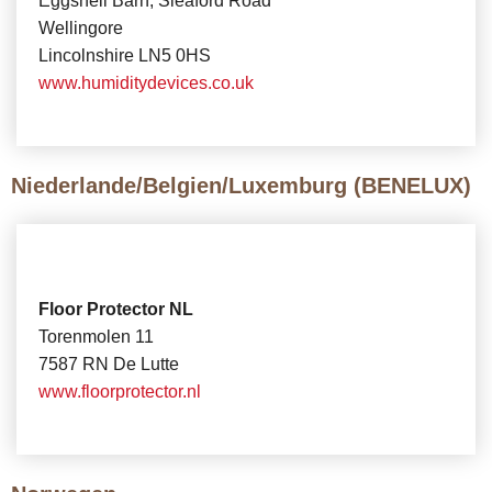
Eggshell Barn, Sleaford Road
Wellingore
Lincolnshire LN5 0HS
www.humiditydevices.co.uk
Niederlande/Belgien/Luxemburg (BENELUX)
Floor Protector NL
Torenmolen 11
7587 RN De Lutte
www.floorprotector.nl