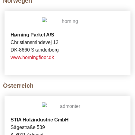
Norwegen
Hørning Parket A/S
Christiansmindevej 12
DK-8660 Skanderborg
www.horningfloor.dk
Österreich
STIA Holzindustrie GmbH
Sägestraße 539
A-8911 Admont