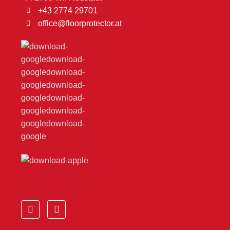
+43 2774 29701
office@floorprotector.at
F
Y
a
o
c
u