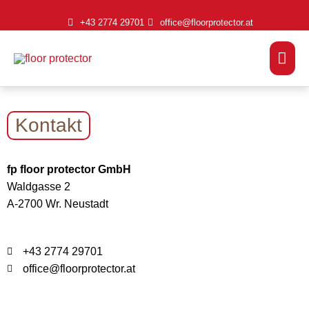
Zum
+43 2774 29701
office@floorprotector.at
Inhalt
springen
Hau
Kontakt
fp floor protector GmbH
Waldgasse 2
A-2700 Wr. Neustadt
+43 2774 29701
office@floorprotector.at