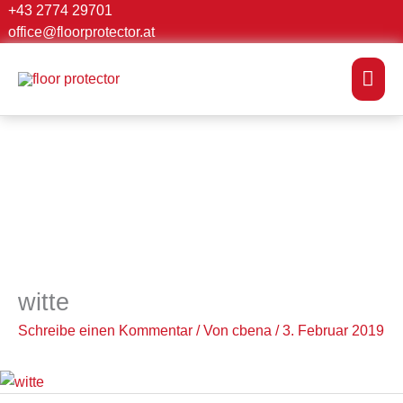
Zum
+43 2774 29701
Suchen …
office@floorprotector.at
Inhalt
springen
Hau
witte
Schreibe einen Kommentar
/ Von
cbena
/
3. Februar 2019