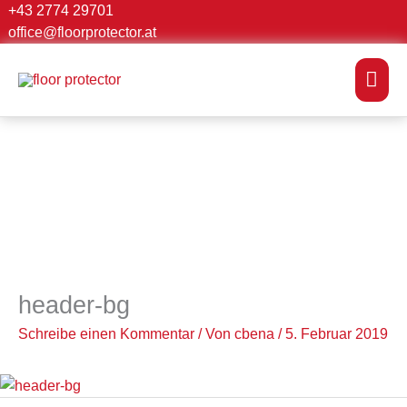
Zum
+43 2774 29701
Suchen …
office@floorprotector.at
Inhalt
springen
Hau
header-bg
Schreibe einen Kommentar
/ Von
cbena
/
5. Februar 2019