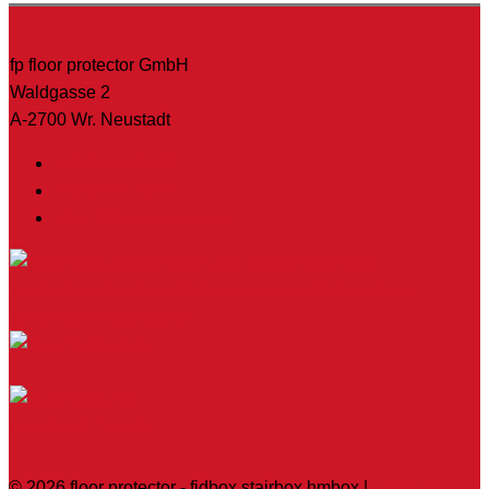
fp floor protector GmbH
Waldgasse 2
A-2700 Wr. Neustadt
+43 2774 29701
+43 2774 29701
office@floorprotector.at
Facebook
Youtube
© 2026
floor protector - fidbox stairbox hmbox
|
webseite