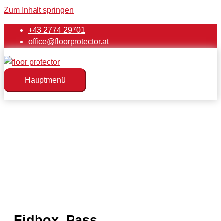
Zum Inhalt springen
+43 2774 29701
office@floorprotector.at
Hauptmenü
Fidbox_Pass