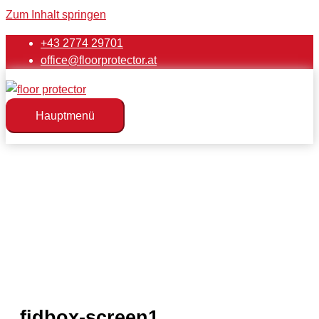
Zum Inhalt springen
+43 2774 29701
office@floorprotector.at
Hauptmenü
fidbox-screen1