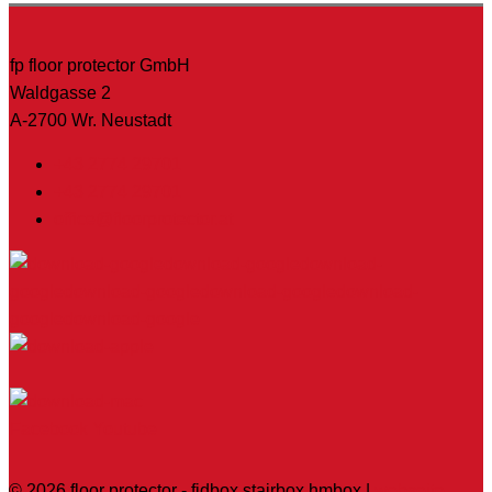
fp floor protector GmbH
Waldgasse 2
A-2700 Wr. Neustadt
+43 2774 29701
+43 2774 29701
office@floorprotector.at
Facebook
Youtube
© 2026
floor protector - fidbox stairbox hmbox
|
webseite