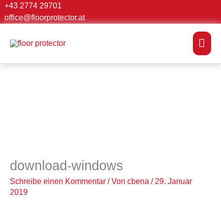
Zum
+43 2774 29701
Suchen …
office@floorprotector.at
Inhalt
springen
Hau
download-windows
Schreibe einen Kommentar
/ Von
cbena
/
29. Januar
2019