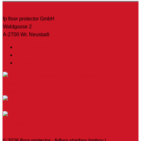
fp floor protector GmbH
Waldgasse 2
A-2700 Wr. Neustadt
+43 2774 29701
+43 2774 29701
office@floorprotector.at
Facebook
Youtube
© 2026
floor protector - fidbox stairbox hmbox
|
webseite