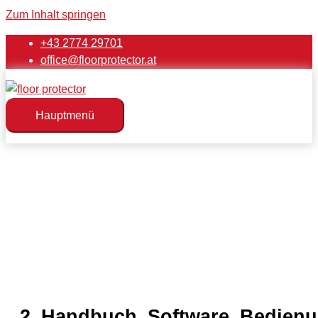
Zum Inhalt springen
+43 2774 29701
office@floorprotector.at
Hauptmenü
2_Handbuch_Software_Bedienu